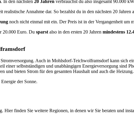
h
. In den nächsten
20 Jahren
verbrauchst du also insgesamt 90.000 kW
zeit realistische Annahme dar. So bezahlst du in den nächsten 20 Jahren
erung
noch nicht einmal mit ein. Der Preis ist in der Vergangenheit um 
ähr 20.000 Euro. Du
sparst
also in den ersten 20 Jahren
mindestens 12.
lframsdorf
he Stromversorgung. Auch in Mohlsdorf-Teichwolframsdorf kann sich ei
il einer selbstständigen und unabhängigen Energieversorgung sind Ph
ieren und bieten Strom für den gesamten Haushalt und auch die Heizung.
r Energie der Sonne.
ier finden Sie weitere Regionen, in denen wir Sie beraten und instal