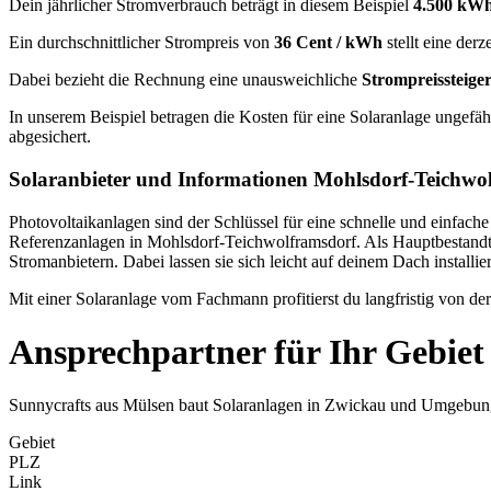
Dein jährlicher Stromverbrauch beträgt in diesem Beispiel
4.500 kW
Ein durchschnittlicher Strompreis von
36 Cent / kWh
stellt eine der
Dabei bezieht die Rechnung eine unausweichliche
Strompreissteig
In unserem Beispiel betragen die Kosten für eine Solaranlage ungef
abgesichert.
Solaranbieter und Informationen Mohlsdorf-Teichwo
Photovoltaikanlagen sind der Schlüssel für eine schnelle und einfac
Referenzanlagen in Mohlsdorf-Teichwolframsdorf. Als Hauptbestandte
Stromanbietern. Dabei lassen sie sich leicht auf deinem Dach install
Mit einer Solaranlage vom Fachmann profitierst du langfristig von de
Ansprechpartner für Ihr Gebiet
Sunnycrafts aus Mülsen baut Solaranlagen in Zwickau und Umgebung. H
Gebiet
PLZ
Link