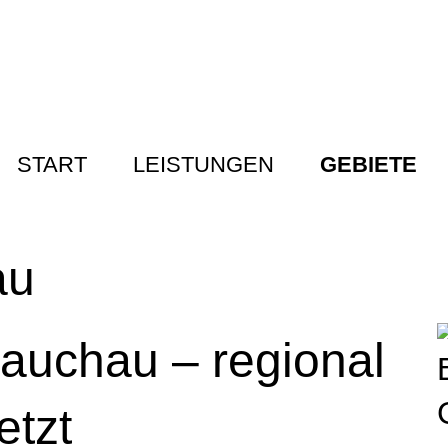
START
LEISTUNGEN
GEBIETE
au
lauchau – regional
etzt