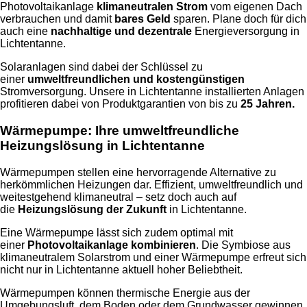
Photovoltaikanlage
klimaneutralen Strom
vom eigenen Dach
verbrauchen und damit
bares Geld
sparen. Plane doch für dich
auch eine
nachhaltige und dezentrale
Energieversorgung in
Lichtentanne.
Solaranlagen sind dabei der Schlüssel zu
einer
umweltfreundlichen und kostengünstigen
Stromversorgung. Unsere in Lichtentanne installierten Anlagen
profitieren dabei von Produktgarantien von bis zu
25 Jahren.
Wärmepumpe: Ihre umweltfreundliche
Heizungslösung in Lichtentanne
Wärmepumpen stellen eine hervorragende Alternative zu
herkömmlichen Heizungen dar. Effizient, umweltfreundlich und
weitestgehend klimaneutral – setz doch auch auf
die
Heizungslösung der Zukunft
in Lichtentanne.
Eine Wärmepumpe lässt sich zudem optimal mit
einer
Photovoltaikanlage kombinieren
. Die Symbiose aus
klimaneutralem Solarstrom und einer Wärmepumpe erfreut sich
nicht nur in Lichtentanne aktuell hoher Beliebtheit.
Wärmepumpen können thermische Energie aus der
Umgebungsluft, dem Boden oder dem Grundwasser gewinnen.